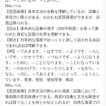
N4レベル
【意思疎通】基本文法の全般を理解しているが、語彙と
表現力に限りがある。おおむね意思疎通ができるが、話
題は限られる。
【読み】基本的な語彙や漢字（300字程度）を使って書
かれた身近な話題の文章を理解できる。
【聞き】日常的な場面でゆっくりと易しく話される会話
であればほぼ理解できる。
【例】～ておきます。～はずです。～ようです。～らし
いです。～だそうです。～つもりです。～ようになりま
す。～ために。～ことになります。～ことになっていま
す。～のおかげで。～たり～たりします。～ながら。～
なら。～のに。～てあります。～にとって。～ようとし
ています。受身、使役、使役受身、敬語
N5レベル
【意思疎通】日常生活の限られた場面・話題において、
最低限の意思疎通ができる。既習の語彙と文法を駆使す
れば様々なことを何とか伝えられるが、自然な速度での