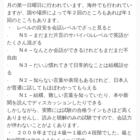
月の第一日曜日に行われています。海外でも行われてい
ますが、国や場所によって年２回のところもあれば年１
回のところもあります。
・ レベルの目安を会話レベルでざっと見ると
· N５ – まだまだ片言のサバイバルレベルで英語が
たくさん混ざる
· N４ – なんとか会話ができるけれどもまだまだ不
自由
· N３ – だいぶ慣れてきて日常的なことは結構話せ
る
· N２ – 知らない言葉や表現もあるけれど、日本人
が普通に話してもほぼわかってもらえる
· N１ – 結構、難しい言葉を知っていたり、本や新
聞を読んでディスカッションしたりできる
しかしながら、実際には試験の合格ラインもさほど高く
ありませんし、読みと聴解のみの試験ですので、会話力
が伴わないことがよくあります。
・ ２００９年までは４級〜１級の４段階でした。級と
Nの関係は次のようなイメージです。