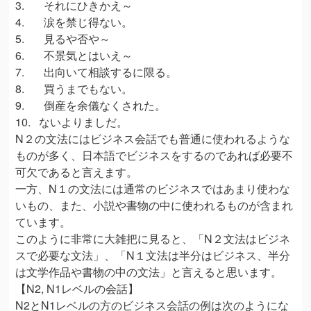
3. それにひきかえ～
4. 涙を禁じ得ない。
5. 見るや否や～
6. 不景気とはいえ～
7. 出向いて相談するに限る。
8. 買うまでもない。
9. 倒産を余儀なくされた。
10. ないよりましだ。
N２の文法にはビジネス会話でも普通に使われるような
ものが多く、日本語でビジネスをするのであれば必要不
可欠であると言えます。
一方、N１の文法には通常のビジネスではあまり使わな
いもの、また、小説や書物の中に使われるものが含まれ
ています。
このように非常に大雑把に見ると、「N２文法はビジネ
スで必要な文法」、「N１文法は半分はビジネス、半分
は文学作品や書物の中の文法」と言えると思います。
【N2, N1レベルの会話】
N2とN1レベルの方のビジネス会話の例は次のようにな