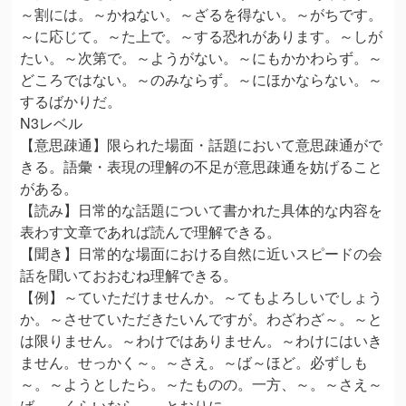
～割には。～かねない。～ざるを得ない。～がちです。
～に応じて。～た上で。～する恐れがあります。～しが
たい。～次第で。～ようがない。～にもかかわらず。～
どころではない。～のみならず。～にほかならない。～
するばかりだ。
N3レベル
【意思疎通】限られた場面・話題において意思疎通がで
きる。語彙・表現の理解の不足が意思疎通を妨げること
がある。
【読み】日常的な話題について書かれた具体的な内容を
表わす文章であれば読んで理解できる。
【聞き】日常的な場面における自然に近いスピードの会
話を聞いておおむね理解できる。
【例】～ていただけませんか。～てもよろしいでしょう
か。～させていただきたいんですが。わざわざ～。～と
は限りません。～わけではありません。～わけにはいき
ません。せっかく～。～さえ。～ば～ほど。必ずしも
～。～ようとしたら。～たものの。一方、～。～さえ～
ば。～くらいなら。～とおりに。