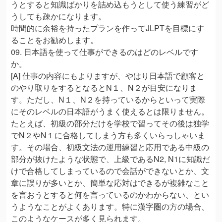
うとすると知識ばかりを詰め込もうとして使う練習がど
うしても疎かになります。
時間的に余裕を持ったプランを作ってJLPTを目標にす
ることをお勧めします。
09. 日本語を使って仕事ができるのはどのレベルです
か。
[A] 仕事の内容にもよりますが、やはり日本語で顧客と
のやり取りをするとなるとN１、N２が目安になりま
す。ただし、N１、N２を持っているからといって実際
にそのレベルの日本語がうまく使えるとは限りません。
たとえば、初級の部分だけを学校で習ってその後は独学
でN２やN１に合格してしまう方も多くいらっしゃいま
す。その場合、初級文法の運用練習と応用である中級の
部分が抜けたような状態で、上級であるN2, N1に知識だ
けで合格してしまっているので会話ができないとか、文
章に誤りが多いとか、簡単な応対はできるが複雑なこと
を言おうとすると何を言っているのかわからない、とい
うようなことがよくあります。特に漢字圏の方の場合、
このようなケースが多く見られます。