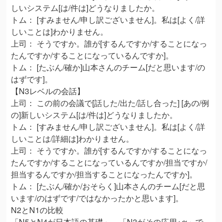
しいシステム[は/件は]どうなりましたか。
トム： [すみません/申し訳ございません]。私は[よく/詳
しいことは]わかりません。
上司： そうですか。誰が[するんですか/することになっ
たんですか/することになっているんですか]。
トム： [たぶん/確か]山本さんのチーム[だと思います/の
はずです]。
【N3レベルの会話】
上司： この前の会議で[話した/出た/話し合った] [あの/例
の]新しいシステム[は/件は]どうなりましたか。
トム： [すみません/申し訳ございません]。私は[よく/詳
しいことは/詳細は]わかりません。
上司： そうですか。誰が[するんですか/することになっ
たんですか/することになっているんですか/担当ですか/
担当するんですか/担当することになったんですか]。
トム： [たぶん/確か/おそらく]山本さんのチーム[だと思
います/のはずです/ではなかったかと思います]。
N2とN1の比較
「N5とN4が日本語の基礎」、「N3がその応用+α」で