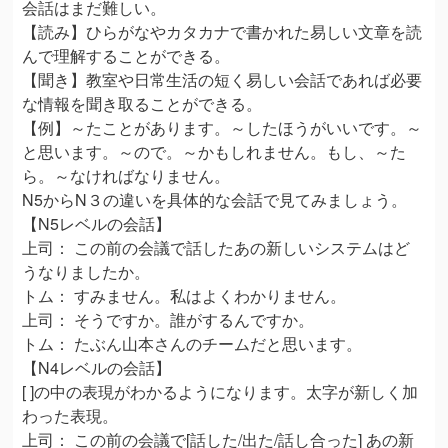
会話はまだ難しい。
【読み】ひらがなやカタカナで書かれた易しい文章を読
んで理解することができる。
【聞き】教室や日常生活の短く易しい会話であれば必要
な情報を聞き取ることができる。
【例】～たことがあります。～したほうがいいです。～
と思います。～ので。～かもしれません。もし、～た
ら。～なければなりません。
N5からN３の違いを具体的な会話で見てみましょう。
【N5レベルの会話】
上司： この前の会議で話したあの新しいシステムはど
うなりましたか。
トム： すみません。私はよくわかりません。
上司： そうですか。誰がするんですか。
トム： たぶん山本さんのチームだと思います。
【N4レベルの会話】
[ ]の中の表現がわかるようになります。太字が新しく加
わった表現。
上司： この前の会議で[話した/出た/話し合った] あの新