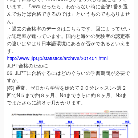
います。「55%だったら、わからない時に全部1番を選
んでおけば合格できるのでは」というものでもありませ
ん。
・過去の合格率のデータはこちらです。回によってだい
ぶ認定率が違っています。国内と海外の受験者の認定率
の違いはやはり日本語環境にあるか否かであるといえま
す。
http://www.jlpt.jp/statistics/archive/201401.html
JLPT合格のために
06. JLPTに合格するにはどのぐらいの学習期間が必要で
すか。
[答] 通常、ゼロから学習を始めて９０分レッスン×週２
回でN５まで約８ヶ月、N4までさらに約８ヶ月、N3ま
でまたさらに約８ヶ月かかります。