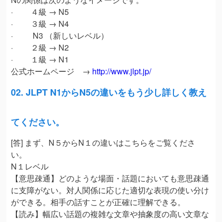
· ４級 → N5
· ３級 → N4
· N3 （新しいレベル）
· ２級 → N2
· １級 → N1
公式ホームページ →
http://www.jlpt.jp/
02. JLPT N1からN5の違いをもう少し詳しく教え
てください。
[答] まず、N５からN１の違いはこちらをご覧くださ
い。
N１レベル
【意思疎通】どのような場面・話題においても意思疎通
に支障がない。対人関係に応じた適切な表現の使い分け
ができる。相手の話すことが正確に理解できる。
【読み】幅広い話題の複雑な文章や抽象度の高い文章な