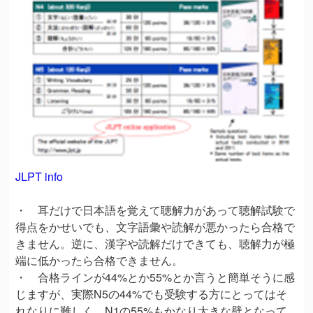
JLPT info
・ 耳だけで日本語を覚えて聴解力があって聴解試験で
得点をかせいでも、文字語彙や読解が悪かったら合格で
きません。逆に、漢字や読解だけできても、聴解力が極
端に低かったら合格できません。
・ 合格ラインが44%とか55%とか言うと簡単そうに感
じますが、実際N5の44%でも受験する方にとってはそ
れなりに難しく、N1の55%もかなり大きな壁となって