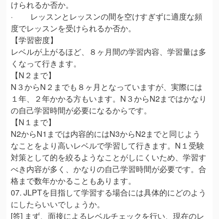
けられるか否か。
· レッスンとレッスンの間を空けすぎずに適度な頻
度でレッスンを受けられるか否か。
【学習密度】
レベルが上がるほど、８ヶ月間の学習内容、学習量は多
くなって行きます。
【N２まで】
N３からN２までも８ヶ月となっていますが、実際には
１年、２年かかる方もいます。N３からN2まではかなり
の自己学習時間が必要になるからです。
【N１まで】
N2からN1までは内容的にはN3からN2までと同じよう
なことをより高いレベルで学習して行きます。N１受験
対策として的を絞るようなことがしにくいため、学習す
べき内容が多く、かなりの自己学習時間が必要です。合
格まで数年かかることもあります。
07. JLPTを目指して学習する場合には具体的にどのよう
にしたらいいでしょうか。
[答] まず、面接によるレベルチェックを行い、現在のレ