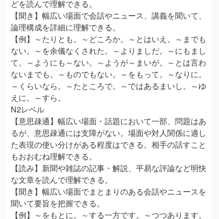
どを読んで理解できる。
【聞き】幅広い場面で会話やニュース、講義を聞いて、
論理構成を詳細に理解できる。
【例】～たりとも。～どころか。～とはいえ。～までも
ない。～を余儀なくされた。～よりましだ。～にもまし
て。～ようにも～ない。～ようが～まいが。～とは言わ
ないまでも。～ものでもない。～をもって。～なりに。
～くらいなら。～たところで。～ではあるまいし。～ゆ
えに。～すら。
N2レベル
【意思疎通】幅広い場面・話題において一部、問題はあ
るが、意思疎通には支障がない。場面や対人関係に適し
た表現の使い分けがある程度はできる。相手の話すこと
もおおむね理解できる。
【読み】新聞や雑誌の記事・解説、平易な評論など明快
な文章を読んで理解できる。
【聞き】幅広い場面でまとまりのある会話やニュースを
聞いて要旨を把握できる。
【例】～をもとに。～する一方です。～つつあります。