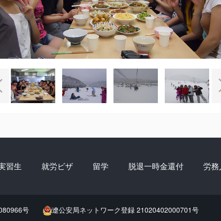
実習生
就労ビザ
留学
脱退一時金還付
労務
080966号
遼公安局ネットワーク登録 21020402000701号